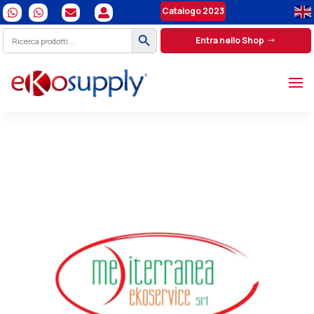
Catalogo 2023




Search Button
Search
Entra nello Shop
for: