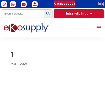
Catalogo 2023




Search Button
Search
Entra nello Shop
for:
1
Mar 1, 2023