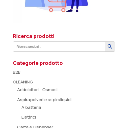
Ricerca prodotti
Search Button
Search
for:
Categorie prodotto
B2B
CLEANING
Addolcitori - Osmosi
Aspirapolveri e aspiraliquidi
A batteria
Elettrici
Carta e Dispenser