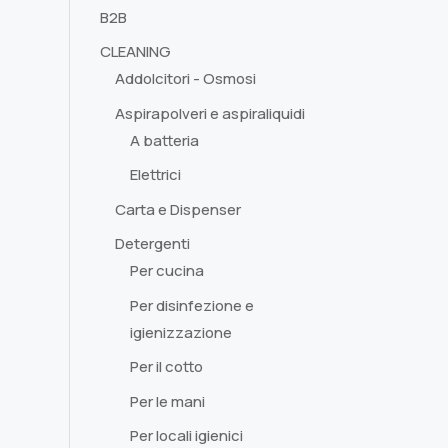
B2B
CLEANING
Addolcitori - Osmosi
Aspirapolveri e aspiraliquidi
A batteria
Elettrici
Carta e Dispenser
Detergenti
Per cucina
Per disinfezione e
igienizzazione
Per il cotto
Per le mani
Per locali igienici