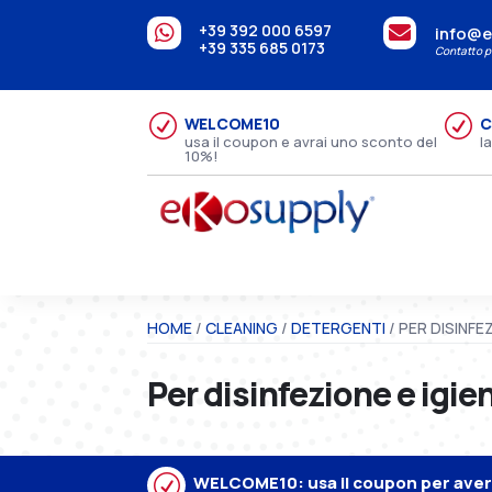
+39 392 000 6597


info@e
+39 335 685 0173
Contatto pe
R
R
WELCOME10
C
usa il coupon e avrai uno sconto del
l
10%!
HOME
/
CLEANING
/
DETERGENTI
/ PER DISINFE
Per disinfezione e igie
R
WELCOME10: usa il coupon per avere