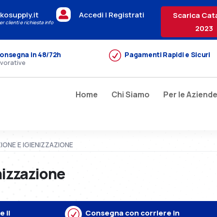

kosupply.it
Accedi | Registrati
Scarica Cat
r clienti e richiesta info
2023
R
onsegna in 48/72h
Pagamenti Rapidi e Sicuri
avorative
Home
Chi Siamo
Per le Aziend
ZIONE E IGIENIZZAZIONE
nizzazione
 il
R
Consegna con corriere in