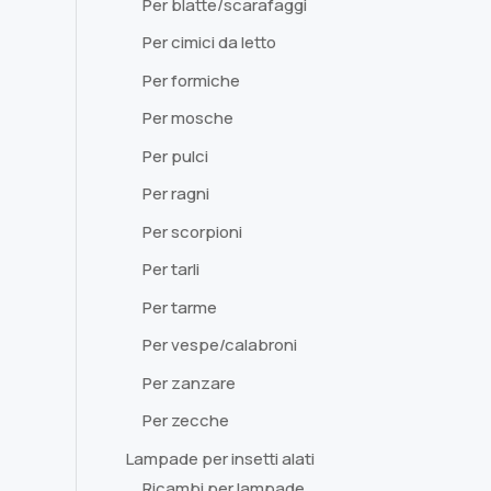
Per blatte/scarafaggi
Per cimici da letto
Per formiche
Per mosche
Per pulci
Per ragni
Per scorpioni
Per tarli
Per tarme
Per vespe/calabroni
Per zanzare
Per zecche
Lampade per insetti alati
Ricambi per lampade