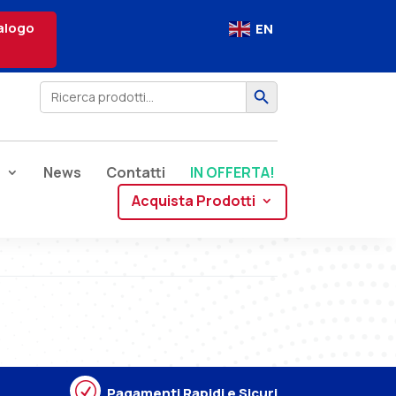
alogo
EN
Search Button
Search
for:
e
News
Contatti
IN OFFERTA!
Acquista Prodotti
R
Pagamenti Rapidi e Sicuri