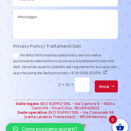
Privacy Policy | Trattamenti Dati
Ho letto l'informativa sulla privacy del sito web e
acconsento alla memorizzazione e al trattamento dei miei
dati, secondo quanto stabilito dal regolamento europeo per
la protezione dei dati personali n. 679/2016 (GDPR).
=
2 + 10
Invia
Sede legale:
EKO SUPPLY SRL – Via Castore 6 – 90044
Carini PA – P.Iva/C.Fisc. 06489100823
Sede operativa:
EKO SUPPLY SRL – Via Comunale 58
(salita Larderia Tremestieri) – 98128 Messina
0
Website by
Half Pocket.
Come possiamo aiutarti?