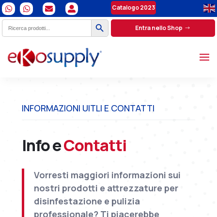
Catalogo 2023




Search Button
Search
Entra nello Shop
for:
INFORMAZIONI UITLI E CONTATTI
Info e
Contatti
Vorresti maggiori informazioni sui
nostri prodotti e attrezzature per
disinfestazione e pulizia
professionale? Ti piacerebbe