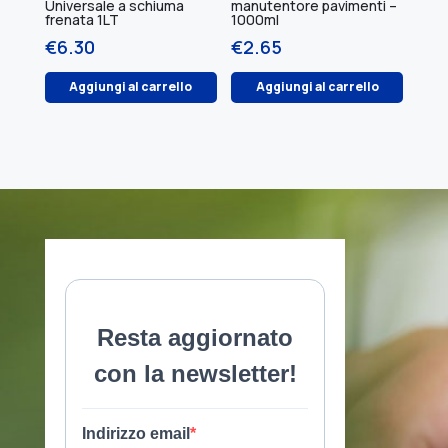
Universale a schiuma
manutentore pavimenti –
frenata 1LT
1000ml
€
6.30
€
2.65
Aggiungi al carrello
Aggiungi al carrello