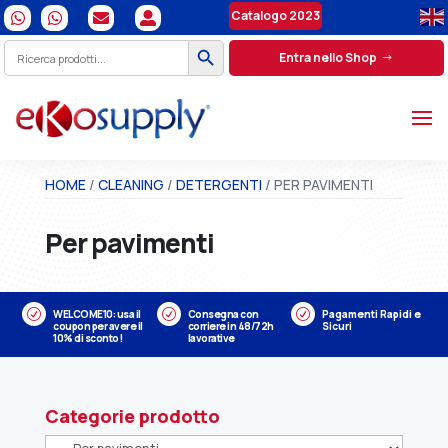
Catalogo 2023




Search Button
Search
Entra nello Shop
for:
HOME
/
CLEANING
/
DETERGENTI
/ PER PAVIMENTI
Per pavimenti
R
WELCOME10: usa il
R
Consegna con
R
Pagamenti Rapidi e
coupon per avere il
corriere in 48/72h
Sicuri
10% di sconto!
lavorative
Categorie prodotto