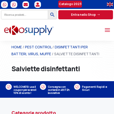
Catalogo 2023




Search Button
Search
Entra nello Shop
for:
HOME
/
PEST CONTROL
/
DISINFETTANTI PER
BATTERI, VIRUS, MUFFE
/ SALVIETTE DISINFETTANTI
Salviette disinfettanti
R
WELCOME10: usa il
R
Consegna con
R
Pagamenti Rapidi e
coupon per avere il
corriere in 48/72h
Sicuri
10% di sconto!
lavorative
Categorie prodotto