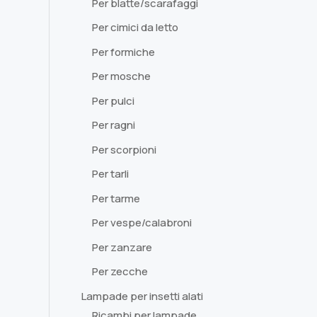
Per blatte/scarafaggi
Per cimici da letto
Per formiche
Per mosche
Per pulci
Per ragni
Per scorpioni
Per tarli
Per tarme
Per vespe/calabroni
Per zanzare
Per zecche
Lampade per insetti alati
Ricambi per lampade