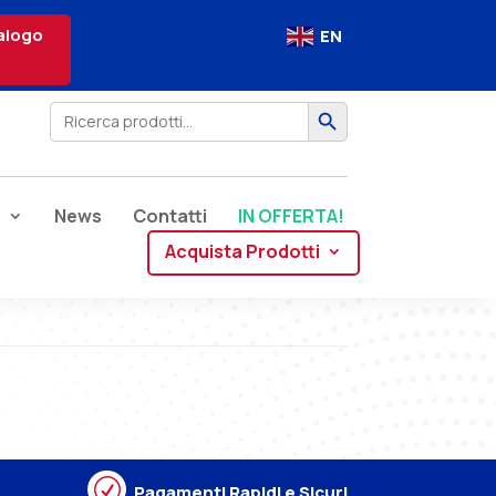
alogo
EN
Search Button
Search
for:
e
News
Contatti
IN OFFERTA!
Acquista Prodotti
R
Pagamenti Rapidi e Sicuri