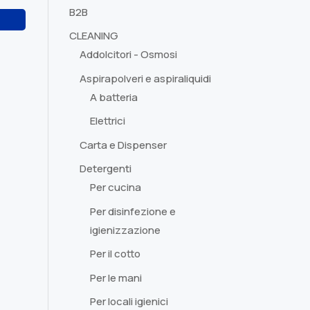
Questo
B2B
prodotto
CLEANING
ha
Addolcitori - Osmosi
più
Aspirapolveri e aspiraliquidi
varianti.
A batteria
Le
opzioni
Elettrici
possono
Carta e Dispenser
essere
Detergenti
scelte
Per cucina
nella
pagina
Per disinfezione e
del
igienizzazione
prodotto
Per il cotto
Per le mani
Per locali igienici