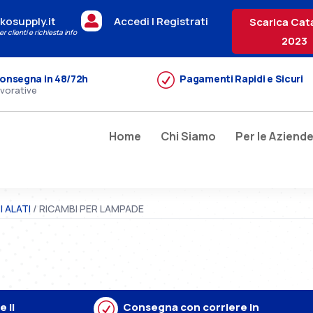

kosupply.it
Accedi | Registrati
Scarica Cat
r clienti e richiesta info
2023
R
onsegna in 48/72h
Pagamenti Rapidi e Sicuri
avorative
Home
Chi Siamo
Per le Aziend
 ALATI
/ RICAMBI PER LAMPADE
 il
R
Consegna con corriere in