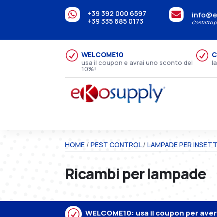
+39 392 000 6597


info@e
+39 335 685 0173
Contatto pe
R
R
WELCOME10
C
usa il coupon e avrai uno sconto del
l
10%!
HOME
/
PEST CONTROL
/
LAMPADE PER INSETTI
Ricambi per lampade
R
WELCOME10: usa il coupon per avere