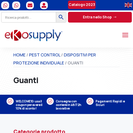
Catalogo 2023




Search Button
Search
Entra nello Shop
for:
HOME
/
PEST CONTROL
/
DISPOSITIVI PER
PROTEZIONE INDIVIDUALE
/ GUANTI
Guanti
R
WELCOME10: usa il
R
Consegna con
R
Pagamenti Rapidi e
coupon per avere il
corriere in 48/72h
Sicuri
10% di sconto!
lavorative
Categorie prodotto