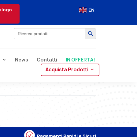
alogo
EN
Search Button
Search
for:
e
News
Contatti
IN OFFERTA!
Acquista Prodotti
R
Pagamenti Rapidi e Sicuri