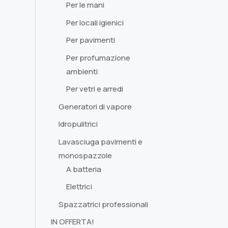
Per le mani
Per locali igienici
Per pavimenti
Per profumazione
ambienti
Per vetri e arredi
Generatori di vapore
Idropulitrici
Lavasciuga pavimenti e
monospazzole
A batteria
Elettrici
Spazzatrici professionali
IN OFFERTA!