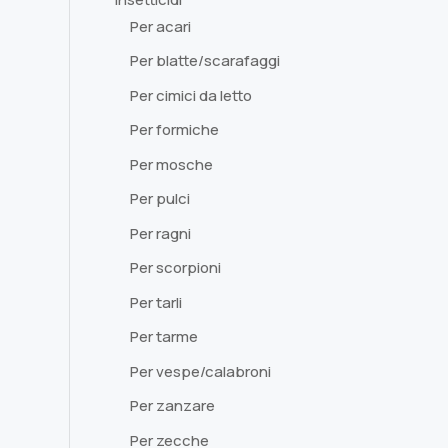
Per acari
Per blatte/scarafaggi
Per cimici da letto
Per formiche
Per mosche
Per pulci
Per ragni
Per scorpioni
Per tarli
Per tarme
Per vespe/calabroni
Per zanzare
Per zecche