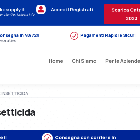

kosupply.it
Accedi | Registrati
Scarica Cat
r clienti e richiesta info
2023
R
onsegna in 48/72h
Pagamenti Rapidi e Sicuri
avorative
Home
Chi Siamo
Per le Aziend
A INSETTICIDA
setticida
 il
R
Consegna con corriere in