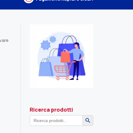
ovare
Ricerca prodotti
Search Button
Search
for: