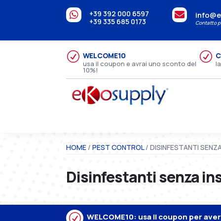
+39 392 000 6597


info@e
+39 335 685 0173
Contatto pe
R
R
WELCOME10
C
usa il coupon e avrai uno sconto del
l
10%!
HOME
/
PEST CONTROL
/ DISINFESTANTI SENZ
Disinfestanti senza in
R
WELCOME10: usa il coupon per avere