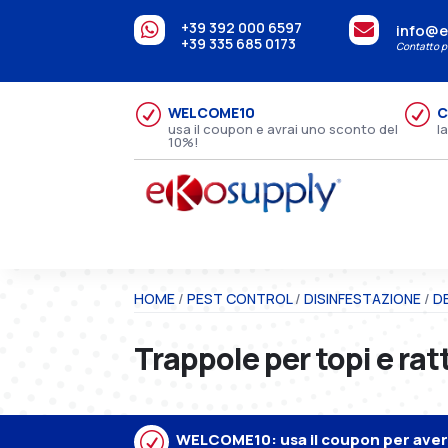
+39 392 000 6597


info@e
+39 335 685 0173
Contatto pe
R
R
WELCOME10
C
usa il coupon e avrai uno sconto del
l
10%!
HOME
/
PEST CONTROL
/
DISINFESTAZIONE
/
D
Trappole per topi e ratt
R
WELCOME10: usa il coupon per avere