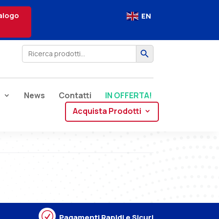
alogo
EN
Search Button
Search
for:
e
News
Contatti
IN OFFERTA!
Acquista Prodotti
R
Pagamenti Rapidi e Sicuri