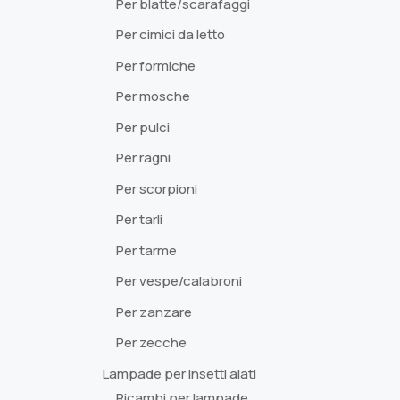
Per blatte/scarafaggi
Per cimici da letto
Per formiche
Per mosche
Per pulci
Per ragni
Per scorpioni
Per tarli
Per tarme
Per vespe/calabroni
Per zanzare
Per zecche
Lampade per insetti alati
Ricambi per lampade