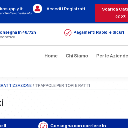

kosupply.it
Accedi | Registrati
Scarica Cat
r clienti e richiesta info
2023
R
onsegna in 48/72h
Pagamenti Rapidi e Sicuri
avorative
Home
Chi Siamo
Per le Aziend
ERATTIZZAZIONE
/ TRAPPOLE PER TOPI E RATTI
i
 il
R
Consegna con corriere in