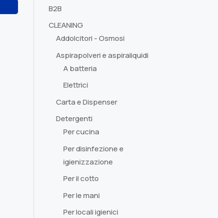
B2B
CLEANING
Addolcitori - Osmosi
Aspirapolveri e aspiraliquidi
A batteria
Elettrici
Carta e Dispenser
Detergenti
Per cucina
Per disinfezione e
igienizzazione
Per il cotto
Per le mani
Per locali igienici