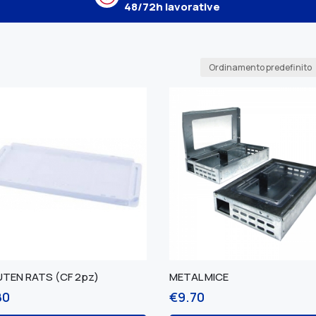
48/72h lavorative
UTEN RATS (CF 2pz)
METAL MICE
80
€
9.70