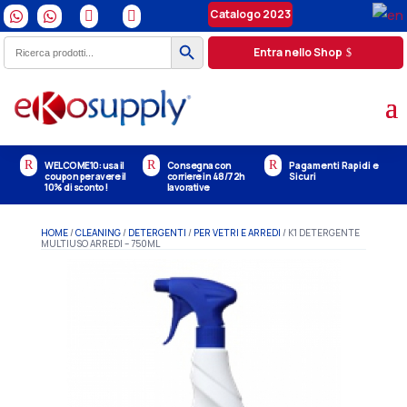
Catalogo 2023




Search Button
Search
Entra nello Shop
for:
R
R
R
WELCOME10: usa il
Consegna con
Pagamenti Rapidi e
coupon per avere il
corriere in 48/72h
Sicuri
10% di sconto!
lavorative
HOME
/
CLEANING
/
DETERGENTI
/
PER VETRI E ARREDI
/ K1 DETERGENTE
MULTIUSO ARREDI – 750ML