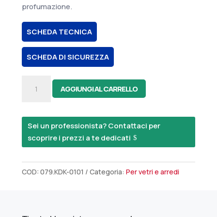
profumazione.
SCHEDA TECNICA
SCHEDA DI SICUREZZA
K1
AGGIUNGI AL CARRELLO
Detergente
Multiuso
Arredi
Sei un professionista? Contattaci per
-
scoprire i prezzi a te dedicati
750ml
quantità
COD:
079.KDK-0101
Categoria:
Per vetri e arredi