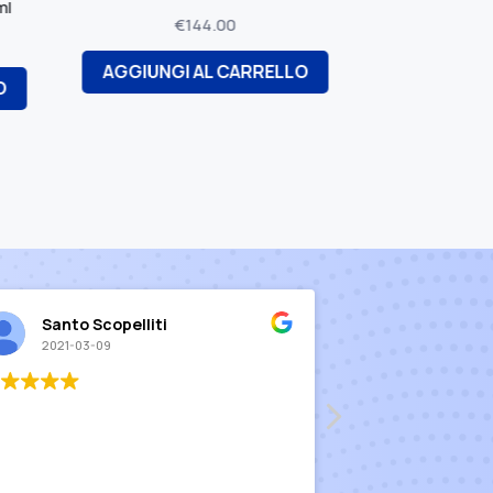
€
144.00
€
235.00
GI AL CARRELLO
AGGIUNGI AL CARRELLO
Santo Scopelliti
luc fal
2021-03-09
2020-06-29