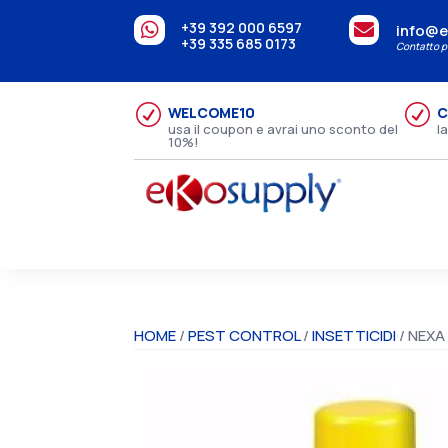
+39 392 000 6597


info@e
+39 335 685 0173
Contatto pe
R
R
WELCOME10
C
usa il coupon e avrai uno sconto del
l
10%!
HOME
/
PEST CONTROL
/
INSETTICIDI
/ NEXA