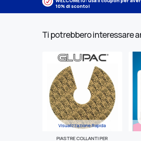
R
WELCOME10: usa il coupon per avere
10% di sconto!
Ti potrebbero interessare 
Visualizzazione Rapida
Visualizzazione Rapi
PIASTRE COLLANTI PER
MICRO CREAM -CRE