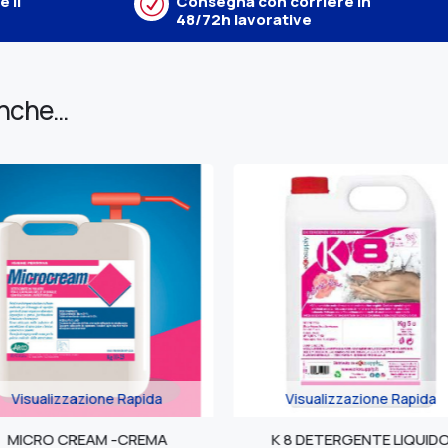
 il
R
Consegna con corriere in
48/72h lavorative
anche…
da
Visualizzazione Rapida
Visua
MA
K 8 DETERGENTE LIQUIDO
SCU