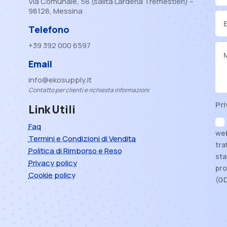
Via Comunale, 58 (salita Larderia Tremestieri) –
98128, Messina
Telefono
+39 392 000 6597
Email
info@ekosupply.it
Contatto per clienti e richiesta informazioni
Pri
Link Utili
Faq
web
Termini e Condizioni di Vendita
tra
Politica di Rimborso e Reso
sta
Privacy policy
pro
Cookie policy
(G