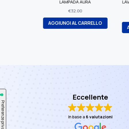
LAMPADA AURA
LAVAMANI PER OFFICINE-
da 3000 ml
€
32.00
€
25.00
AGGIUNGI AL CARRELLO
AGGIUNGI AL CARR
Eccellente
In base a
6 valutazioni