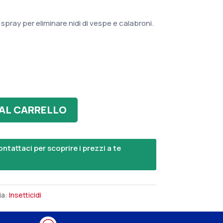
 spray per eliminare nidi di vespe e calabroni.
 AL CARRELLO
ntattaci per scoprire i prezzi a te
ia:
Insetticidi