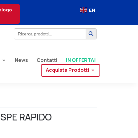
alogo
EN
Search Button
Search
for:
News
Contatti
IN OFFERTA!
Acquista Prodotti
ESPE RAPIDO