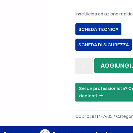
Insetticida ad azione rapida
SCHEDA TECNICA
SCHEDA DI SICUREZZA
NEXA
AGGIUNGI
ANTI-
VESPE
RAPIDO
Sei un professionista? Co
quantità
dedicati
COD:
029.114-7405
Categor