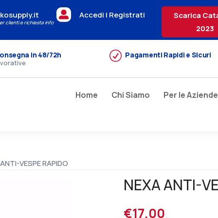

kosupply.it
Accedi | Registrati
Scarica Cat
r clienti e richiesta info
2023
R
onsegna in 48/72h
Pagamenti Rapidi e Sicuri
avorative
Home
Chi Siamo
Per le Aziende
 ANTI-VESPE RAPIDO
NEXA ANTI-V
€
17.00