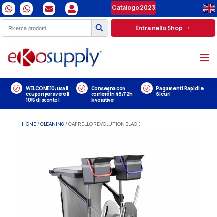
Catalogo 2023




Search Button
Search
Entra nello Shop
for:
R
WELCOME10: usa il
R
Consegna con
R
Pagamenti Rapidi e
coupon per avere il
corriere in 48/72h
Sicuri
10% di sconto!
lavorative
HOME
/
CLEANING
/ CARRELLO REVOLUTION BLACK