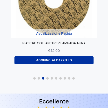
Visualizzazione Rapida
PIASTRE COLLANTI PER LAMPADA AURA
MICRO 
€
32.00
AGGIUNGI AL CARRELLO
Eccellente