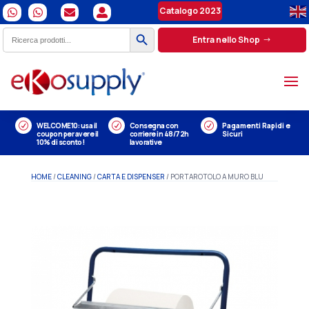
Catalogo 2023




Search Button
Search
Entra nello Shop
for:
R
WELCOME10: usa il
R
Consegna con
R
Pagamenti Rapidi e
coupon per avere il
corriere in 48/72h
Sicuri
10% di sconto!
lavorative
HOME
/
CLEANING
/
CARTA E DISPENSER
/ PORTAROTOLO A MURO BLU